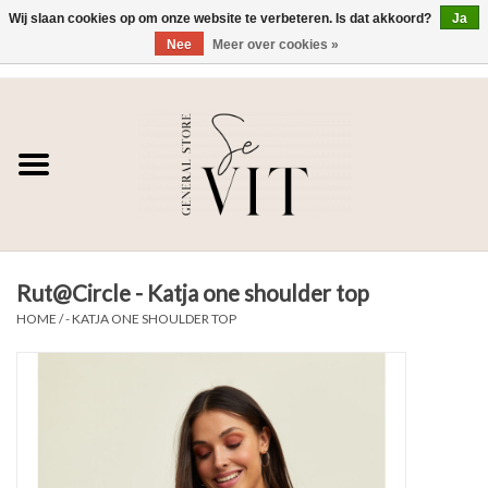
Wij slaan cookies op om onze website te verbeteren. Is dat akkoord?
Ja
Nee
Meer over cookies »
0 Artikelen - €0,00
Home
SE VIT
DAMES
Rut@Circle - Katja one shoulder top
HEREN
HOME
/
- KATJA ONE SHOULDER TOP
WONEN
SALE DAMES
SALE HEREN