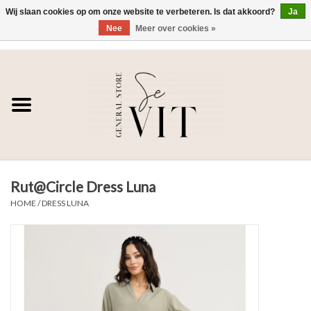
Wij slaan cookies op om onze website te verbeteren. Is dat akkoord?
Ja
Nee
Meer over cookies »
0 Artikelen - €0,00
Home
SE VIT
DAMES
Rut@Circle Dress Luna
HEREN
HOME
/
DRESS LUNA
WONEN
SALE DAMES
SALE HEREN