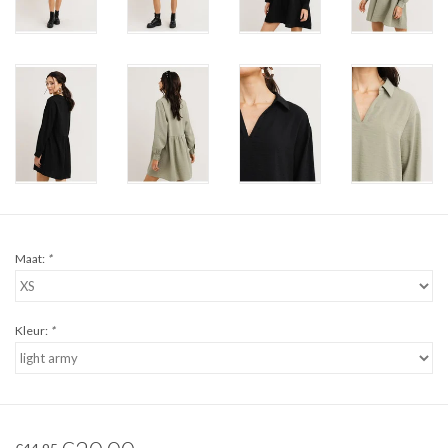
Maat:
*
Kleur:
*