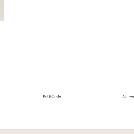
Rut@Circle
Aan ver