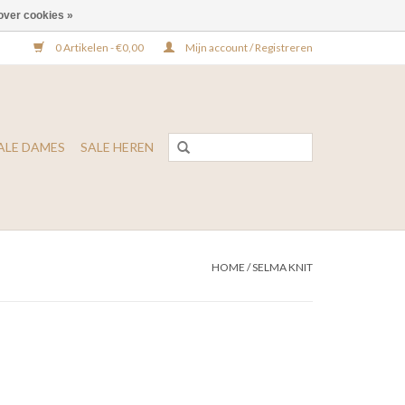
over cookies »
0 Artikelen - €0,00
Mijn account / Registreren
ALE DAMES
SALE HEREN
HOME
/
SELMA KNIT