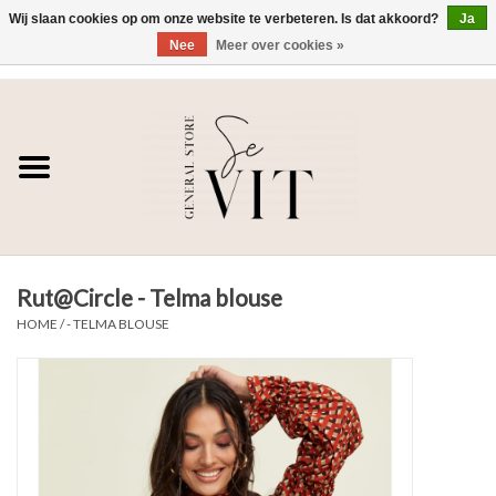
Wij slaan cookies op om onze website te verbeteren. Is dat akkoord?
Ja
Nee
Meer over cookies »
0 Artikelen - €0,00
Home
SE VIT
DAMES
Rut@Circle - Telma blouse
HEREN
HOME
/
- TELMA BLOUSE
WONEN
SALE DAMES
SALE HEREN