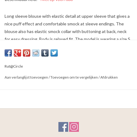
Long sleeve blouse with elastic detail at upper sleeve that gives a
nice puff effect and comfortable smock at sleeve endings. The
blouse also has elastic smock collar with buttoning at back, neck
for easy dressing. Body is relaxed fit. The model is wearing a size S
and she is 172 cm tall. Materials: 100% Polyester
Rut@Circle
Aan verlanglijst toevoegen
/
Toevoegen om te vergelijken
/
Afdrukken