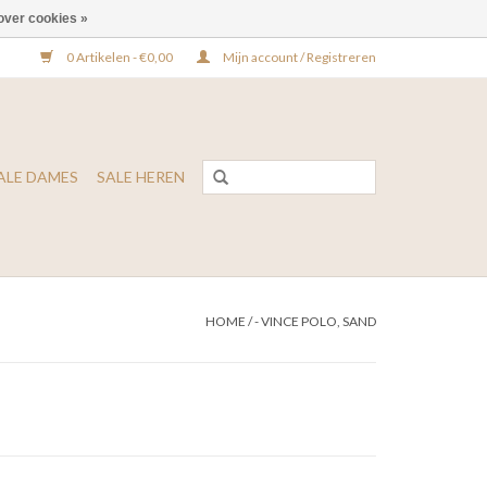
over cookies »
0 Artikelen - €0,00
Mijn account / Registreren
ALE DAMES
SALE HEREN
HOME
/
- VINCE POLO, SAND