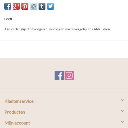
is deze zeep een perfect cadeautje! Bovendien past hij door de
stijlvolle fles in ieders badkamer. De gehele verzorgingslijn van
Leeff bestaat uit heerlijke, kwalitatieve producten met een mooie
Leeff
quote.
Aan verlanglijst toevoegen
/
Toevoegen om te vergelijken
/
Afdrukken
Klantenservice
Producten
Mijn account