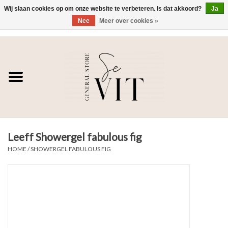
Wij slaan cookies op om onze website te verbeteren. Is dat akkoord?
Ja
Nee
Meer over cookies »
0 Artikelen - €0,00
Home
SE VIT
DAMES
Leeff Showergel fabulous fig
HEREN
HOME
/
SHOWERGEL FABULOUS FIG
WONEN
SALE DAMES
SALE HEREN